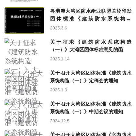
粤港澳大湾区防水產业联盟关於印发
团体標准《建筑防水系统构造
（一）》的通知
2025.3.6
关于征求《建筑防水系统构造
（一）》大湾区团体标准意见的函
2025.1.14
关于召开大湾区团体标准《建筑防水
系统构造（一）》定稿会的通知
2025.1.3
关于召开大湾区团体标准《建筑防水
系统构造（一）》中期会议的通知
2024.12.5
关于召开大湾区团体标准《室内防水