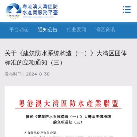
平台动态
通知公告
行业要闻
湾区资讯
关于《建筑防水系统构造（一）》大湾区团体
标准的立项通知（三）
发布时间：
2024-8-30